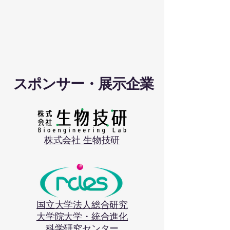
​スポンサー・展示企業
株式会社 生物技研
国立大学法人総合研究
大学院大学・統合進化
科学のコンサ
トホ
ル
ー
ー
科学研究センター