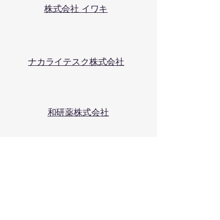
株式会社 イワキ
ナカライテスク株式会社
​和研薬株式会社
大会実行委員会
大会長
大島 一彦（長浜バイオ大学）